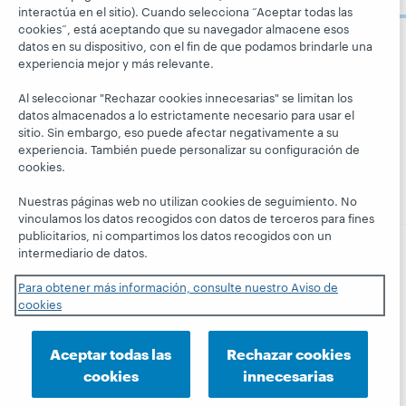
Aprenda
Blogs
interactúa en el sitio). Cuando selecciona “Aceptar todas las
Respeto y
cookies”, está aceptando que su navegador almacene esos
pertenencia
Investigación
Blog Next
datos en su dispositivo, con el fin de que podamos brindarle una
Siga a
Aspectos
experiencia mejor y más relevante.
WebJunction
El blog
OCLC
financieros
Hanging
Eventos
Al seleccionar "Rechazar cookies innecesarias" se limitan los
Together
Dirección
datos almacenados a lo estrictamente necesario para usar el
Seminarios
President's
sitio. Sin embargo, eso puede afectar negativamente a su
Membresía
web a la carta
Leadership
experiencia. También puede personalizar su configuración de
Trust Center
cookies.
blog
Nuestras páginas web no utilizan cookies de seguimiento. No
vinculamos los datos recogidos con datos de terceros para fines
publicitarios, ni compartimos los datos recogidos con un
intermediario de datos.
© 2026 OCLC
Marcas comerciales y/o marcas de
Para obtener más información, consulte nuestro Aviso de
servicios nacionales e internacionales de OCLC, Inc. y de
cookies
sus miembros.
Declaración de privacidad
Aviso de cookies
Aceptar todas las
Rechazar cookies
Personalizar las configuraciones de cookies
cookies
innecesarias
Declaración de accesibilidad
Certificado ISO 27001