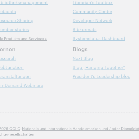
ibliotheksmanagement
Librarian’s Toolbox
etadata
Community Center
esource Sharing
Developer Network
ember stories
BibFormats
Systemstatus-Dashboard
lle Produkte und Services »
ernen
Blogs
esearch
Next Blog
ebJunction
Blog „Hanging Together“
eranstaltungen
President's Leadership blog
n-Demand-Webinare
2026 OCLC
Nationale und internationale Handelsmarken und / oder Dienstlei
chtergesellschaften