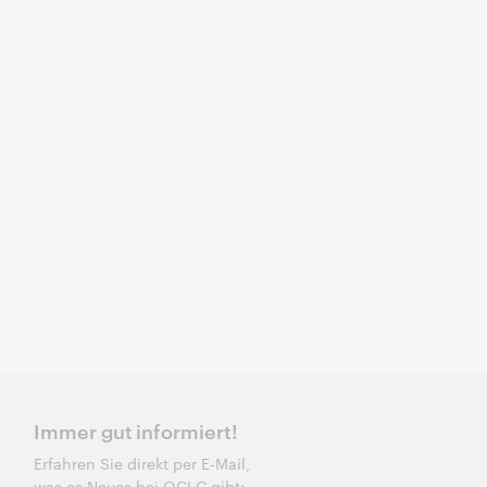
Immer gut informiert!
Erfahren Sie direkt per E-Mail,
was es Neues bei OCLC gibt: