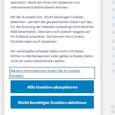
B
speichert, damit wir Ihnen ein besseres und
relevanteres Erlebnis bieten können.
Kontakt
M
R
Mit der Auswahl von „Nicht benötigte Cookies
ablehnen“ werden die gespeicherten Daten auf das
Über
M
für die Nutzung der Website unbedingt erforderliche
Maß beschränkt. Dies kann sich jedoch negativ auf
A
Über OCLC
Ihr Erlebnis auswirken. Sie können Ihre Cookie-
Stellenangebote
L
Einstellungen auch anpassen..
Respekt und Zugehörigkeit
R
Wir verknüpfen erfasste Daten nicht mit Daten
Finanzen
W
Dritter zu Werbezwecken oder geben erfasste Daten
nicht an einen Datenbroker weiter.
Führung
V
Mitgliedschaft
O
Weitere Informationen finden Sie im Cookie-
Hinweis.
Trust Center
Alle Cookies akzeptieren
Nicht benötigte Cookies ablehnen
© 
To