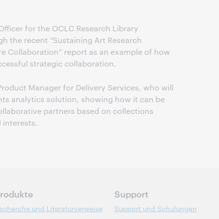
Officer for the OCLC Research Library
gh the recent “Sustaining Art Research
ore Collaboration” report as an example of how
cessful strategic collaboration.
roduct Manager for Delivery Services, who will
ts analytics solution, showing how it can be
collaborative partners based on collections
 interests.
rodukte
Support
echerche und Literaturverweise
Support und Schulungen