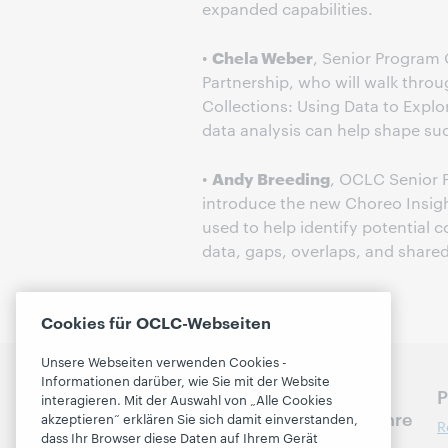
expanded capabilities.
Chela Weber
•
, Senior Program 
Partnership, who will walk throu
Collections: Using Data to Expl
data analysis can help shape suc
Andy Breeding
•
, OCLC Senior P
introduce the new Choreo Insigh
used to help identify potential 
data, gaps, overlaps, and shared
Cookies für OCLC-Webseiten
Unsere Webseiten verwenden Cookies -
Informationen darüber, wie Sie mit der Website
Besprechen Sie die
P
interagieren. Mit der Auswahl von „Alle Cookies
nächsten Schritte für Ihre
akzeptieren“ erklären Sie sich damit einverstanden,
R
Bibliothek
dass Ihr Browser diese Daten auf Ihrem Gerät