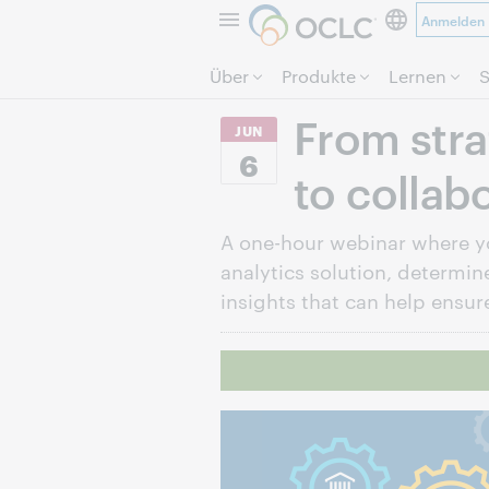
Anmelden
Über
Produkte
Lernen
S
From stra
JUN
6
to collab
A one-hour webinar where y
analytics solution, determin
insights that can help ensur