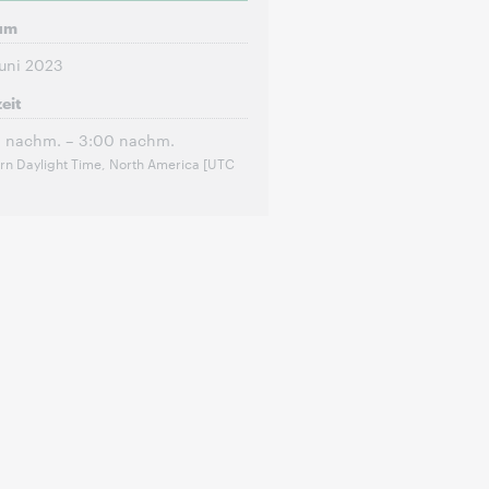
um
uni 2023
eit
 nachm. – 3:00 nachm.
rn Daylight Time, North America [UTC