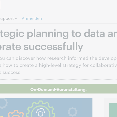
Direkt zum Seiteninhalt.
upport
Anmelden
tegic planning to data an
orate successfully
ou can discover how research informed the develop
e how to create a high-level strategy for collaborati
e success
On-Demand-Veranstaltung.