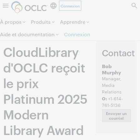
Connexion
Aller au contenu de la page.
À propos
Produits
Apprendre
Aide et documentation
Connexion
CloudLibrary
Contact
d'OCLC reçoit
Bob
Murphy
le prix
Manager,
Media
Relations
Platinum 2025
O:
+1-614-
761-5136
Modern
Envoyer un
courriel
Library Award