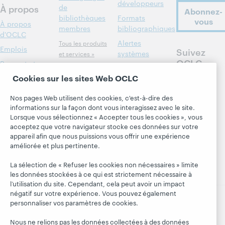
développeurs
À propos
de
Abonnez-
bibliothèques
Formats
vous
À propos
membres
bibliographiques
d'OCLC
Alertes
Tous les produits
Emplois
Suivez
systèmes
et services »
OCLC
Respect et
Apprendre
Blogues
appartenance
Cookies sur les sites Web OCLC
Research
Blogue Next
Finances
Nos pages Web utilisent des cookies, c'est-à-dire des
WebJunction
Hanging
Administration
informations sur la façon dont vous interagissez avec le site.
together
Événements
Lorsque vous sélectionnez « Accepter tous les cookies », vous
Adhésion
Blogue
acceptez que votre navigateur stocke ces données sur votre
Webinaires
Gestion des
President's
appareil afin que nous puissions vous offrir une expérience
sur demande
normes de
améliorée et plus pertinente.
Leadership
sécurité
La sélection de « Refuser les cookies non nécessaires » limite
les données stockées à ce qui est strictement nécessaire à
l’utilisation du site. Cependant, cela peut avoir un impact
négatif sur votre expérience. Vous pouvez également
personnaliser vos paramètres de cookies.
© 2026 OCLC
Marques de commerce et/ou de service
nationales et internationales d’OCLC, Inc. et de ses
Nous ne relions pas les données collectées à des données