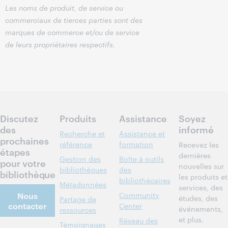
Les noms de produit, de service ou
commerciaux de tierces parties sont des
marques de commerce et/ou de service
de leurs propriétaires respectifs.
Discutez
Produits
Assistance
Soyez
des
informé
Recherche et
Assistance et
prochaines
référence
formation
Recevez les
étapes
dernières
Gestion des
Boîte à outils
pour votre
nouvelles sur
bibliothèques
des
bibliothèque
les produits et
bibliothécaires
Métadonnées
services, des
Nous
Community
études, des
Partage de
contacter
Center
événements,
ressources
et plus.
Réseau des
Témoignages