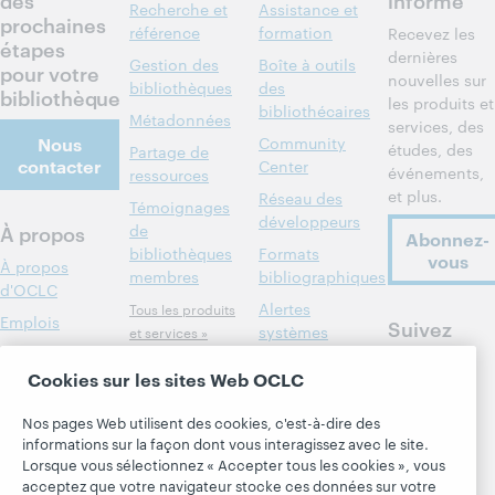
Recherche et
Assistance et
prochaines
référence
formation
Recevez les
étapes
dernières
Gestion des
Boîte à outils
pour votre
nouvelles sur
bibliothèques
des
bibliothèque
les produits et
bibliothécaires
Métadonnées
services, des
Nous
Community
études, des
Partage de
contacter
Center
événements,
ressources
et plus.
Réseau des
Témoignages
développeurs
À propos
de
Abonnez-
bibliothèques
Formats
vous
À propos
membres
bibliographiques
d'OCLC
Alertes
Tous les produits
Emplois
Suivez
systèmes
et services »
OCLC
Respect et
Apprendre
Blogues
appartenance
Cookies sur les sites Web OCLC
Research
Blogue Next
Finances
Nos pages Web utilisent des cookies, c'est-à-dire des
WebJunction
Hanging
Administration
informations sur la façon dont vous interagissez avec le site.
together
Lorsque vous sélectionnez « Accepter tous les cookies », vous
Événements
Adhésion
acceptez que votre navigateur stocke ces données sur votre
Blogue