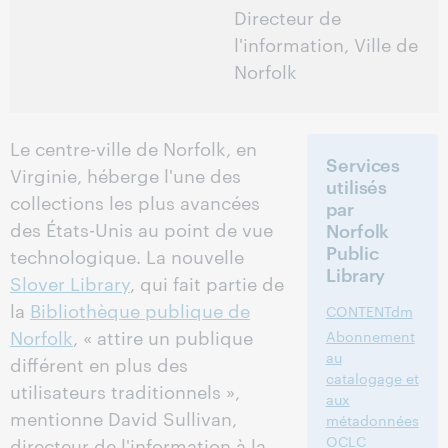
Directeur de
l'information, Ville de
Norfolk
Le centre-ville de Norfolk, en
Services
Virginie, héberge l'une des
utilisés
collections les plus avancées
par
des États-Unis au point de vue
Norfolk
Public
technologique. La nouvelle
Library
Slover Library
, qui fait partie de
la
Bibliothèque publique de
CONTENTdm
Norfolk
, « attire un publique
Abonnement
au
différent en plus des
catalogage et
utilisateurs traditionnels »,
aux
mentionne David Sullivan,
métadonnées
OCLC
directeur de l'information à la