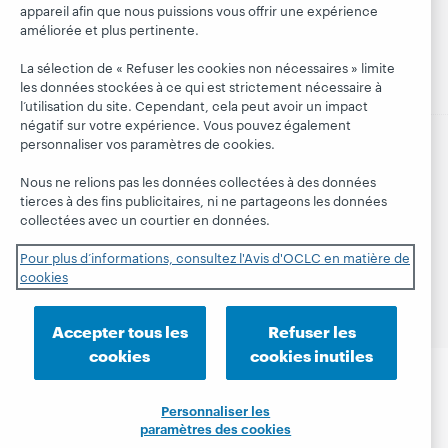
Webinaires
Gestion des
appareil afin que nous puissions vous offrir une expérience
President's
sur demande
améliorée et plus pertinente.
normes de
Leadership
sécurité
La sélection de « Refuser les cookies non nécessaires » limite
les données stockées à ce qui est strictement nécessaire à
l’utilisation du site. Cependant, cela peut avoir un impact
négatif sur votre expérience. Vous pouvez également
personnaliser vos paramètres de cookies.
© 2026 OCLC
Marques de commerce et/ou de service
Nous ne relions pas les données collectées à des données
nationales et internationales d’OCLC, Inc. et de ses
tierces à des fins publicitaires, ni ne partageons les données
affiliés.
collectées avec un courtier en données.
Déclaration de confidentialité
Avis sur les cookies
Personnaliser les paramètres des cookies
Pour plus d’informations, consultez l'Avis d'OCLC en matière de
Engagement d'OCLC sur l'accessibilité
cookies
Certification ISO 27001
Accepter tous les
Refuser les
cookies
cookies inutiles
Personnaliser les
paramètres des cookies