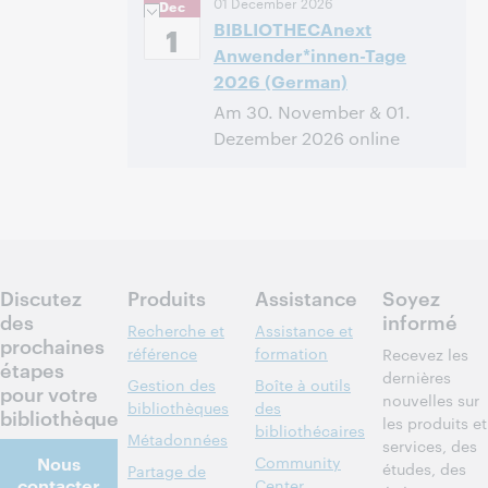
01 December 2026
Dec
Time [UTC +1]
BIBLIOTHECAnext
1
Anwender*innen-Tage
2026 (German)
Am 30. November & 01.
Dezember 2026 online
09:30 – 15:30 Central European
Heure:
Time [UTC +1]
Discutez
Produits
Assistance
Soyez
des
informé
Recherche et
Assistance et
prochaines
référence
formation
Recevez les
étapes
dernières
Gestion des
Boîte à outils
pour votre
nouvelles sur
bibliothèques
des
bibliothèque
les produits et
bibliothécaires
Métadonnées
services, des
Nous
Community
études, des
Partage de
contacter
Center