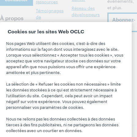
événements,
ressources
et plus.
Réseau des
Témoignages
développeurs
À propos
de
Abonnez-
bibliothèques
Formats
vous
À propos
membres
bibliographiques
Cookies sur les sites Web OCLC
d'OCLC
Alertes
Tous les produits
Emplois
Suivez
Nos pages Web utilisent des cookies, c'est-à-dire des
systèmes
et services »
informations sur la façon dont vous interagissez avec le site.
OCLC
Respect et
Apprendre
Blogues
Lorsque vous sélectionnez « Accepter tous les cookies », vous
appartenance
acceptez que votre navigateur stocke ces données sur votre
Research
Blogue Next
Finances
appareil afin que nous puissions vous offrir une expérience
améliorée et plus pertinente.
WebJunction
Hanging
Administration
together
Événements
La sélection de « Refuser les cookies non nécessaires » limite
Adhésion
Blogue
les données stockées à ce qui est strictement nécessaire à
Webinaires
Gestion des
President's
l’utilisation du site. Cependant, cela peut avoir un impact
sur demande
normes de
négatif sur votre expérience. Vous pouvez également
Leadership
sécurité
personnaliser vos paramètres de cookies.
Nous ne relions pas les données collectées à des données
tierces à des fins publicitaires, ni ne partageons les données
collectées avec un courtier en données.