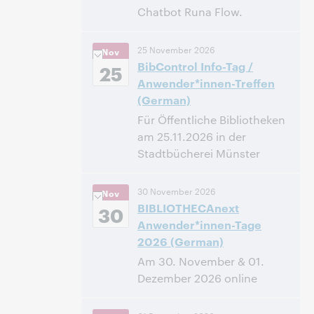
Chatbot Runa Flow.
14:00 – 14:40 Central European
Heure:
25 November 2026
Nov
[Summer] Time [UTC +2]
BibControl Info-Tag /
25
Anwender*innen-Treffen
Inscrivez-vous pour
(German)
participer
Für Öffentliche Bibliotheken
am 25.11.2026 in der
Stadtbücherei Münster
09:30 – 16:30 Central European
Heure:
30 November 2026
Nov
Time [UTC +1]
BIBLIOTHECAnext
30
Anwender*innen-Tage
Inscrivez-vous pour
2026 (German)
participer
Am 30. November & 01.
Dezember 2026 online
09:30 – 15:30 Central European
Heure: