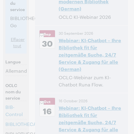
modernen Bibliothek
participer
du
(German)
service
OCLC KI-Webinar 2026
BIBLIOTHECA
Go
14:00 – 16:00 Central European
Heure:
30 September 2026
Sep
[Summer] Time [UTC +2]
Effacer
Webinar: KI-Chatbot – Ihre
30
tout
Bibliothek fit für
Inscrivez-vous pour
zeitgemäße Suche, 24/7
participer
Service & Zugang für alle
Langue
(German)
Allemand
OCLC-Webinar zum KI-
Chatbot Runa Flow.
OCLC
nom du
14:00 – 14:40 Central European
Heure:
service
16 October 2026
Oct
[Summer] Time [UTC +2]
BIB-
Webinar: KI-Chatbot – Ihre
16
Control
Bibliothek fit für
Inscrivez-vous pour
zeitgemäße Suche, 24/7
participer
BIBLIOTHECA
Service & Zugang für alle
BIBLIOTHECA