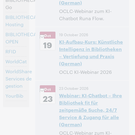
(German)
Go
OCLC-Webinar zum KI-
BIBLIOTHECA
Chatbot Runa Flow.
Hosting
14:00 – 14:40 Central European
Heure:
BIBLIOTHECA
19 October 2026
Oct
[Summer] Time [UTC +2]
OPEN
KI-Aufbau-Kurs: Künstliche
19
Intelligenz in Bibliotheken
Inscrivez-vous pour
RFID
– Vertiefung und Praxis
participer
WorldCat
(German)
WorldShare
OCLC KI-Webinar 2026
Services de
14:00 – 16:00 Central European
Heure:
gestion
23 October 2026
Oct
[Summer] Time [UTC +2]
Webinar: KI-Chatbot – Ihre
YourBib
23
Bibliothek fit für
Inscrivez-vous pour
zeitgemäße Suche, 24/7
participer
Service & Zugang für alle
(German)
OCLC-Webinar zum KI-