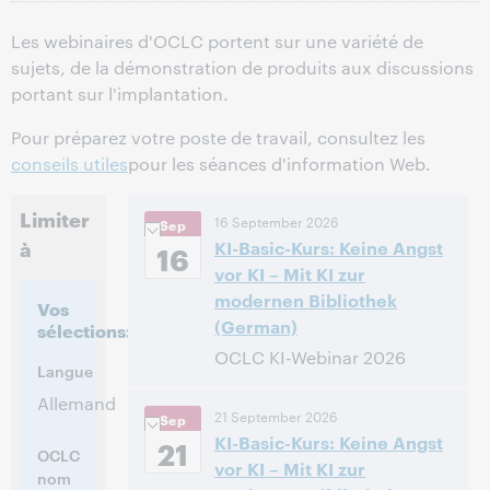
Les webinaires d'OCLC portent sur une variété de
sujets, de la démonstration de produits aux discussions
portant sur l'implantation.
Pour préparez votre poste de travail, consultez les
conseils utiles
pour les séances d'information Web.
Limiter
16 September 2026
Sep
à
KI-Basic-Kurs: Keine Angst
16
vor KI – Mit KI zur
modernen Bibliothek
Vos
(German)
sélections:
OCLC KI-Webinar 2026
Langue
10:00 – 12:00 Central European
Allemand
Heure:
21 September 2026
Sep
[Summer] Time [UTC +2]
KI-Basic-Kurs: Keine Angst
21
OCLC
vor KI – Mit KI zur
Inscrivez-vous pour
nom