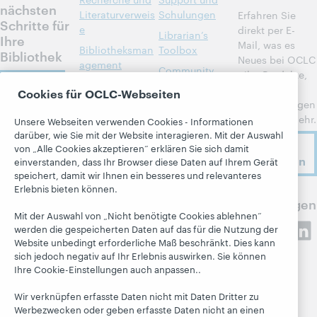
nächsten
Literaturverweis
Schulungen
Erfahren Sie
Schritte für
e
direkt per E-
Librarian’s
Ihre
Mail, was es
Bibliotheksman
Toolbox
Bibliothek
Neues bei OCLC
agement
Community
gibt: Produkte,
Kontakt
Metadata
Center
Forschung,
Cookies für OCLC-Webseiten
Veranstaltungen
Resource
Developer
und vieles mehr.
Sharing
Network
Unsere Webseiten verwenden Cookies - Informationen
Über
darüber, wie Sie mit der Website interagieren. Mit der Auswahl
Member stories
BibFormats
Jetzt
von „Alle Cookies akzeptieren“ erklären Sie sich damit
Über OCLC
anmelden
Systemstatus-
einverstanden, dass Ihr Browser diese Daten auf Ihrem Gerät
Alle Produkte und
Stellenangebote
speichert, damit wir Ihnen ein besseres und relevanteres
Dashboard
Services »
Erlebnis bieten können.
Respekt und
Lernen
Blogs
OCLC folgen
Zugehörigkeit
Mit der Auswahl von „Nicht benötigte Cookies ablehnen“
Research
Next Blog
Finanzen
werden die gespeicherten Daten auf das für die Nutzung der
WebJunction
Blog „Hanging
Website unbedingt erforderliche Maß beschränkt. Dies kann
Führung
sich jedoch negativ auf Ihr Erlebnis auswirken. Sie können
Together“
Veranstaltungen
Mitgliedschaft
Ihre Cookie-Einstellungen auch anpassen..
President's
On-Demand-
Trust Center
Leadership blog
Wir verknüpfen erfasste Daten nicht mit Daten Dritter zu
Webinare
Werbezwecken oder geben erfasste Daten nicht an einen