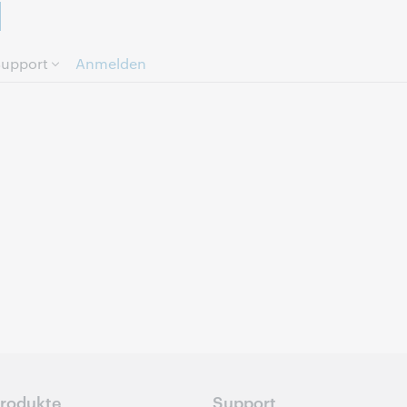
Direkt zum Seiteninhalt.
upport
Anmelden
rodukte
Support