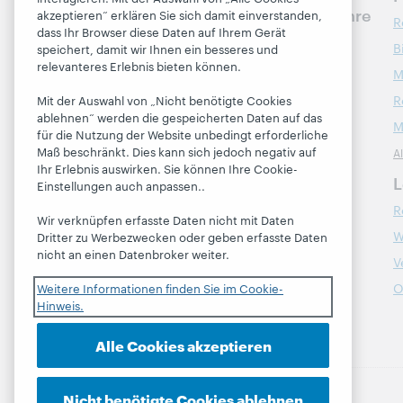
nächsten Schritte für Ihre
akzeptieren“ erklären Sie sich damit einverstanden,
R
Bibliothek
dass Ihr Browser diese Daten auf Ihrem Gerät
B
speichert, damit wir Ihnen ein besseres und
relevanteres Erlebnis bieten können.
Kontakt
M
R
Mit der Auswahl von „Nicht benötigte Cookies
ablehnen“ werden die gespeicherten Daten auf das
Über
M
für die Nutzung der Website unbedingt erforderliche
Maß beschränkt. Dies kann sich jedoch negativ auf
A
Über OCLC
Ihr Erlebnis auswirken. Sie können Ihre Cookie-
Stellenangebote
L
Einstellungen auch anpassen..
Respekt und Zugehörigkeit
R
Wir verknüpfen erfasste Daten nicht mit Daten
Finanzen
W
Dritter zu Werbezwecken oder geben erfasste Daten
nicht an einen Datenbroker weiter.
Führung
V
Mitgliedschaft
O
Weitere Informationen finden Sie im Cookie-
Hinweis.
Trust Center
Alle Cookies akzeptieren
Nicht benötigte Cookies ablehnen