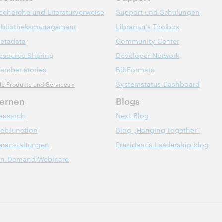
echerche und Literaturverweise
Support und Schulungen
ibliotheksmanagement
Librarian’s Toolbox
etadata
Community Center
esource Sharing
Developer Network
ember stories
BibFormats
Systemstatus-Dashboard
lle Produkte und Services »
ernen
Blogs
esearch
Next Blog
ebJunction
Blog „Hanging Together“
eranstaltungen
President's Leadership blog
n-Demand-Webinare