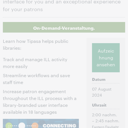
interface for you and an exceptional experience
for your patrons
On-Demand-Veranstaltung.
Learn how Tipasa helps public
libraries:
Aufzeic
hnung
Track and manage ILL activity
ansehen
more easily
Streamline workflows and save
Datum
staff time
07 August
Increase patron engagement
2024
throughout the ILL process with a
library-branded user interface
Uhrzeit
available in 18 languages
2:00 nachm.
– 2:45 nachm.
Eastern Daylight