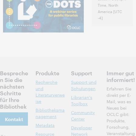
Time, North
America [UTC
-4]
Bespreche
Produkte
Support
Immer gut
n Sie die
informiert!
Recherche
Support und
nächsten
und
Schulungen
Erfahren Sie
Schritte
Literaturverwe
direkt per E-
Librarian’s
für Ihre
ise
Mail, was es
Toolbox
Bibliothek
Neues bei
Bibliotheksma
Community
OCLC gibt:
nagement
Kontakt
Center
Produkte,
Metadata
Forschung,
Developer
Veranstaltung
Resource
Network