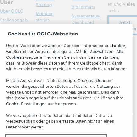
Über
en und vieles
Sharing
BibFormats
mehr.
Über OCLC
Member
Systemstatus-
Stellenangeb
stories
Jetzt
Dashboard
ote
anmelden
Alle Produkte
Blogs
Cookies für OCLC-Webseiten
Respekt und
und Services »
Zugehörigkeit
Next Blog
Lernen
Unsere Webseiten verwenden Cookies - Informationen darüber,
OCLC
Finanzen
Blog
wie Sie mit der Website interagieren. Mit der Auswahl von „Alle
folgen
Research
„Hanging
Cookies akzeptieren“ erklären Sie sich damit einverstanden,
Führung
dass Ihr Browser diese Daten auf Ihrem Gerät speichert, damit
WebJunction
Together“
Mitgliedschaft
wir Ihnen ein besseres und relevanteres Erlebnis bieten können.
Veranstaltung
President's
Trust Center
en
Leadership
Mit der Auswahl von „Nicht benötigte Cookies ablehnen“
blog
werden die gespeicherten Daten auf das für die Nutzung der
On-Demand-
Website unbedingt erforderliche Maß beschränkt. Dies kann
Webinare
sich jedoch negativ auf Ihr Erlebnis auswirken. Sie können Ihre
Cookie-Einstellungen auch anpassen..
Wir verknüpfen erfasste Daten nicht mit Daten Dritter zu
Werbezwecken oder geben erfasste Daten nicht an einen
Datenbroker weiter.
© 2026 OCLC
Nationale und internationale
Handelsmarken und / oder Dienstleistungsmarken von