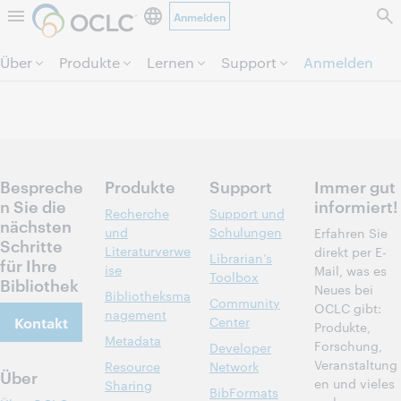
Anmelden
Direkt zum Seiteninhalt.
Über
Produkte
Lernen
Support
Anmelden
Bespreche
Produkte
Support
Immer gut
n Sie die
informiert!
Recherche
Support und
nächsten
und
Schulungen
Erfahren Sie
Schritte
Literaturverwe
direkt per E-
Librarian’s
für Ihre
ise
Mail, was es
Toolbox
Bibliothek
Neues bei
Bibliotheksma
Community
OCLC gibt:
nagement
Kontakt
Center
Produkte,
Metadata
Forschung,
Developer
Veranstaltung
Resource
Network
Über
en und vieles
Sharing
BibFormats