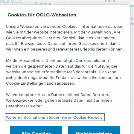
mehr.
Über OCLC
Member
Systemstatus-
Stellenangeb
stories
Jetzt
Dashboard
Cookies für OCLC-Webseiten
ote
anmelden
Alle Produkte
Blogs
Respekt und
und Services »
Unsere Webseiten verwenden Cookies - Informationen darüber,
Zugehörigkeit
Next Blog
wie Sie mit der Website interagieren. Mit der Auswahl von „Alle
Lernen
OCLC
Cookies akzeptieren“ erklären Sie sich damit einverstanden,
Finanzen
Blog
folgen
dass Ihr Browser diese Daten auf Ihrem Gerät speichert, damit
Research
„Hanging
Führung
wir Ihnen ein besseres und relevanteres Erlebnis bieten können.
WebJunction
Together“
Mitgliedschaft
Mit der Auswahl von „Nicht benötigte Cookies ablehnen“
Veranstaltung
President's
Trust Center
werden die gespeicherten Daten auf das für die Nutzung der
en
Leadership
Website unbedingt erforderliche Maß beschränkt. Dies kann
blog
On-Demand-
sich jedoch negativ auf Ihr Erlebnis auswirken. Sie können Ihre
Webinare
Cookie-Einstellungen auch anpassen..
Wir verknüpfen erfasste Daten nicht mit Daten Dritter zu
Werbezwecken oder geben erfasste Daten nicht an einen
Datenbroker weiter.
© 2026 OCLC
Nationale und internationale
Weitere Informationen finden Sie im Cookie-Hinweis.
Handelsmarken und / oder Dienstleistungsmarken von
OCLC, Inc. und ihrer Tochtergesellschaften
Alle Cookies
Nicht benötigte