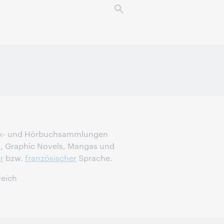
ook- und Hörbuchsammlungen
cs, Graphic Novels, Mangas und
r
bzw.
französischer
Sprache.
reich