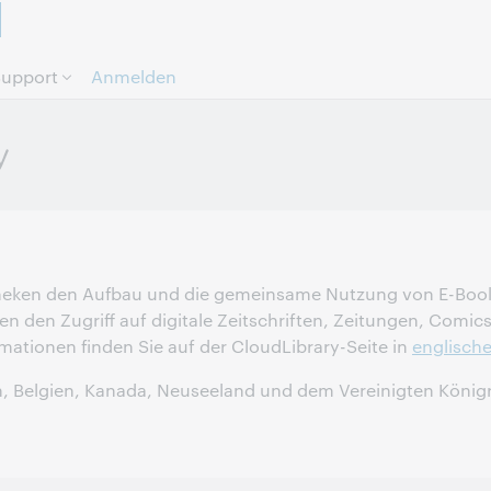
Direkt zum Seiteninhalt.
upport
Anmelden
otheken den Aufbau und die gemeinsame Nutzung von E-B
nen den Zugriff auf digitale Zeitschriften, Zeitungen, Comi
mationen finden Sie auf der CloudLibrary-Seite in
englische
n, Belgien, Kanada, Neuseeland und dem Vereinigten König