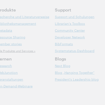
rodukte
Support
echerche und Literaturverweise
Support und Schulungen
ibliotheksmanagement
Librarian’s Toolbox
etadata
Community Center
esource Sharing
Developer Network
ember stories
BibFormats
Systemstatus-Dashboard
lle Produkte und Services »
ernen
Blogs
esearch
Next Blog
ebJunction
Blog „Hanging Together“
eranstaltungen
President's Leadership blog
n-Demand-Webinare