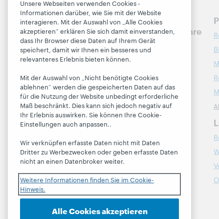
Unsere Webseiten verwenden Cookies -
Informationen darüber, wie Sie mit der Website
Besprechen Sie die
P
interagieren. Mit der Auswahl von „Alle Cookies
nächsten Schritte für Ihre
akzeptieren“ erklären Sie sich damit einverstanden,
R
Bibliothek
dass Ihr Browser diese Daten auf Ihrem Gerät
B
speichert, damit wir Ihnen ein besseres und
relevanteres Erlebnis bieten können.
Kontakt
M
R
Mit der Auswahl von „Nicht benötigte Cookies
ablehnen“ werden die gespeicherten Daten auf das
Über
M
für die Nutzung der Website unbedingt erforderliche
Maß beschränkt. Dies kann sich jedoch negativ auf
A
Über OCLC
Ihr Erlebnis auswirken. Sie können Ihre Cookie-
Stellenangebote
L
Einstellungen auch anpassen..
Respekt und Zugehörigkeit
R
Wir verknüpfen erfasste Daten nicht mit Daten
Finanzen
W
Dritter zu Werbezwecken oder geben erfasste Daten
nicht an einen Datenbroker weiter.
Führung
V
Mitgliedschaft
O
Weitere Informationen finden Sie im Cookie-
Hinweis.
Trust Center
Alle Cookies akzeptieren