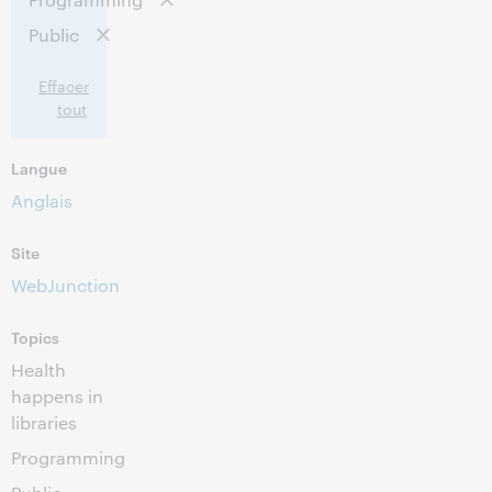
Cet événement est terminé.
Afficher les
Public
archives.
Effacer
tout
Langue
Anglais
Site
WebJunction
Topics
Health
happens in
libraries
Programming