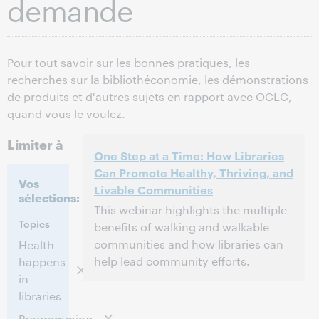
demande
Pour tout savoir sur les bonnes pratiques, les
recherches sur la bibliothéconomie, les démonstrations
de produits et d'autres sujets en rapport avec OCLC,
quand vous le voulez.
Limiter à
One Step at a Time: How Libraries
Can Promote Healthy, Thriving, and
Vos
Livable Communities
sélections:
This webinar highlights the multiple
Topics
benefits of walking and walkable
communities and how libraries can
Health
help lead community efforts.
happens
in
3:00 p.m. – 4:00 p.m. Eastern Daylight
Heure:
libraries
Time, North America [UTC -4]
Programming