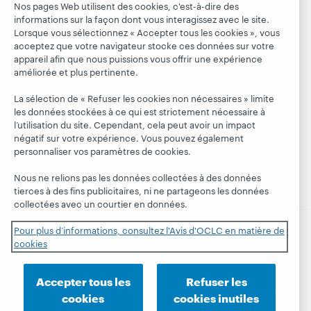
d'OCLC
Nos pages Web utilisent des cookies, c'est-à-dire des
Alertes
Tous les produits
informations sur la façon dont vous interagissez avec le site.
Emplois
Suivez
systèmes
et services »
Lorsque vous sélectionnez « Accepter tous les cookies », vous
OCLC
Respect et
acceptez que votre navigateur stocke ces données sur votre
Apprendre
Blogues
appartenance
appareil afin que nous puissions vous offrir une expérience
Research
Blogue Next
améliorée et plus pertinente.
Finances
WebJunction
Hanging
Administration
La sélection de « Refuser les cookies non nécessaires » limite
together
les données stockées à ce qui est strictement nécessaire à
Événements
Adhésion
l’utilisation du site. Cependant, cela peut avoir un impact
Blogue
Webinaires
Gestion des
négatif sur votre expérience. Vous pouvez également
President's
sur demande
normes de
personnaliser vos paramètres de cookies.
Leadership
sécurité
Nous ne relions pas les données collectées à des données
tierces à des fins publicitaires, ni ne partageons les données
collectées avec un courtier en données.
Pour plus d’informations, consultez l'Avis d'OCLC en matière de
cookies
© 2026 OCLC
Marques de commerce et/ou de service
nationales et internationales d’OCLC, Inc. et de ses
affiliés.
Accepter tous les
Refuser les
Déclaration de confidentialité
Avis sur les cookies
cookies
cookies inutiles
Personnaliser les paramètres des cookies