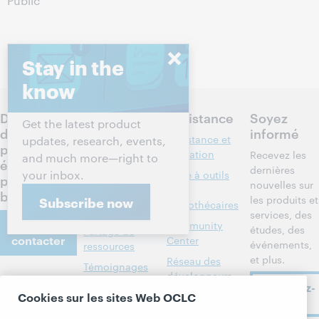
Public
Stay in the
know
Discutez
Produits
Assistance
Soyez
Get the latest product
des
informé
Recherche et
Assistance et
updates, research, events,
prochaines
référence
formation
Recevez les
and much more—right to
étapes
dernières
your inbox.
Gestion des
Boîte à outils
pour votre
nouvelles sur
bibliothèques
des
bibliothèque
les produits et
Subscribe now
bibliothécaires
Métadonnées
services, des
Nous
Community
études, des
Partage de
contacter
Center
événements,
ressources
et plus.
Réseau des
Témoignages
développeurs
À propos
de
Abonnez-
Cookies sur les sites Web OCLC
bibliothèques
Formats
vous
À propos
membres
bibliographiques