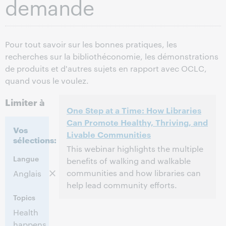
demande
Pour tout savoir sur les bonnes pratiques, les
recherches sur la bibliothéconomie, les démonstrations
de produits et d'autres sujets en rapport avec OCLC,
quand vous le voulez.
Limiter à
One Step at a Time: How Libraries
Can Promote Healthy, Thriving, and
Vos
Livable Communities
sélections:
This webinar highlights the multiple
Langue
benefits of walking and walkable
communities and how libraries can
Anglais
help lead community efforts.
Topics
3:00 p.m. – 4:00 p.m. Eastern Daylight
Heure:
Health
Time, North America [UTC -4]
happens