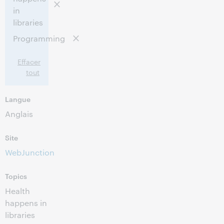
in
Cet événement est terminé.
Afficher les
libraries
archives.
Programming
Effacer
tout
Langue
Anglais
Site
WebJunction
Topics
Health
happens in
libraries