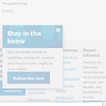
Programming
Public
Stay in the
know
Discutez
Produits
Assistance
Soyez
Get the latest product
des
informé
Recherche et
Assistance et
updates, research, events,
prochaines
référence
formation
Recevez les
and much more—right to
étapes
dernières
your inbox.
Gestion des
Boîte à outils
pour votre
nouvelles sur
bibliothèques
des
bibliothèque
les produits et
Subscribe now
bibliothécaires
Métadonnées
services, des
Nous
Community
études, des
Partage de
contacter
Center
événements,
ressources
et plus.
Réseau des
Témoignages
développeurs
À propos
de