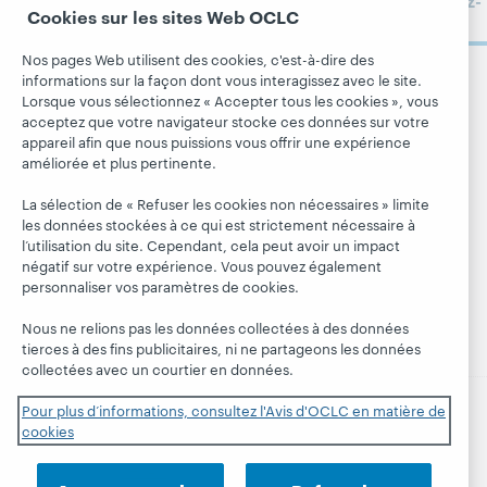
Abonnez-
bibliothèques
Formats
Cookies sur les sites Web OCLC
vous
À propos
membres
bibliographiques
d'OCLC
Nos pages Web utilisent des cookies, c'est-à-dire des
Alertes
Tous les produits
informations sur la façon dont vous interagissez avec le site.
Emplois
Suivez
systèmes
et services »
Lorsque vous sélectionnez « Accepter tous les cookies », vous
OCLC
Respect et
acceptez que votre navigateur stocke ces données sur votre
Apprendre
Blogues
appartenance
appareil afin que nous puissions vous offrir une expérience
Research
Blogue Next
améliorée et plus pertinente.
Finances
WebJunction
Hanging
Administration
La sélection de « Refuser les cookies non nécessaires » limite
together
Événements
les données stockées à ce qui est strictement nécessaire à
Adhésion
l’utilisation du site. Cependant, cela peut avoir un impact
Blogue
Webinaires
Gestion des
négatif sur votre expérience. Vous pouvez également
President's
sur demande
normes de
personnaliser vos paramètres de cookies.
Leadership
sécurité
Nous ne relions pas les données collectées à des données
tierces à des fins publicitaires, ni ne partageons les données
collectées avec un courtier en données.
Pour plus d’informations, consultez l'Avis d'OCLC en matière de
cookies
© 2026 OCLC
Marques de commerce et/ou de service
nationales et internationales d’OCLC, Inc. et de ses
affiliés.