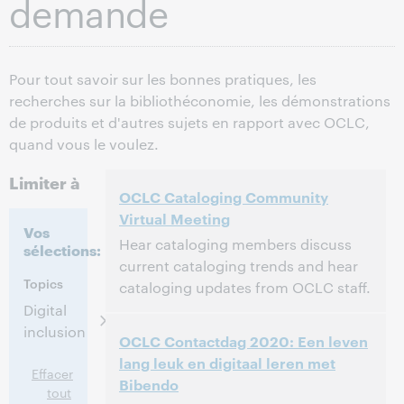
demande
Pour tout savoir sur les bonnes pratiques, les
recherches sur la bibliothéconomie, les démonstrations
de produits et d'autres sujets en rapport avec OCLC,
quand vous le voulez.
Limiter à
OCLC Cataloging Community
Virtual Meeting
Vos
Hear cataloging members discuss
sélections:
current cataloging trends and hear
Topics
cataloging updates from OCLC staff.
Digital
2:00 p.m. – 4:30 p.m. Eastern Daylight
Heure:
inclusion
OCLC Contactdag 2020: Een leven
Time, North America [UTC -4]
lang leuk en digitaal leren met
Effacer
Bibendo
Cet événement est terminé.
Afficher les
tout
archives.