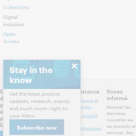
Collections
Digital
inclusion
Open
Access
Stay in the
know
Discutez
Produits
Assistance
Soyez
Get the latest product
des
informé
Recherche et
Assistance et
updates, research, events,
prochaines
référence
formation
Recevez les
and much more—right to
étapes
dernières
your inbox.
Gestion des
Boîte à outils
pour votre
nouvelles sur
bibliothèques
des
bibliothèque
les produits et
Subscribe now
bibliothécaires
Métadonnées
services, des