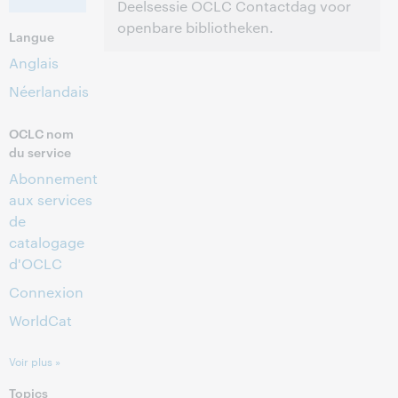
Deelsessie OCLC Contactdag voor
openbare bibliotheken.
Langue
Anglais
10:00 – 10:30 Central European [Summer]
Heure:
Time [UTC +2]
Néerlandais
Cet événement est terminé.
Afficher les
OCLC nom
archives.
du service
Abonnement
aux services
de
catalogage
d'OCLC
Connexion
WorldCat
Voir plus »
Topics