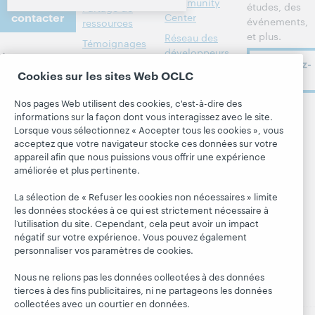
Nous
Community
études, des
Partage de
contacter
Center
événements,
ressources
et plus.
Réseau des
Témoignages
développeurs
À propos
de
Abonnez-
bibliothèques
Formats
Cookies sur les sites Web OCLC
vous
À propos
membres
bibliographiques
d'OCLC
Nos pages Web utilisent des cookies, c'est-à-dire des
Alertes
Tous les produits
Emplois
informations sur la façon dont vous interagissez avec le site.
Suivez
systèmes
et services »
Lorsque vous sélectionnez « Accepter tous les cookies », vous
OCLC
Respect et
acceptez que votre navigateur stocke ces données sur votre
Apprendre
Blogues
appartenance
appareil afin que nous puissions vous offrir une expérience
Research
Blogue Next
améliorée et plus pertinente.
Finances
WebJunction
Hanging
Administration
La sélection de « Refuser les cookies non nécessaires » limite
together
Événements
les données stockées à ce qui est strictement nécessaire à
Adhésion
Blogue
l’utilisation du site. Cependant, cela peut avoir un impact
Webinaires
Gestion des
négatif sur votre expérience. Vous pouvez également
President's
sur demande
normes de
personnaliser vos paramètres de cookies.
Leadership
sécurité
Nous ne relions pas les données collectées à des données
tierces à des fins publicitaires, ni ne partageons les données
collectées avec un courtier en données.