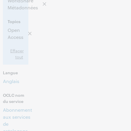
WorldShare
Métadonnées
Topics
Open
Access
Effacer
tout
Langue
Anglais
OCLC nom
du service
Abonnement
aux services
de
catalogage