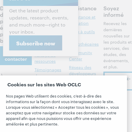
Discutez
Produits
Assistance
Soyez
Get the latest product
des
informé
Recherche et
Assistance et
updates, research, events,
prochaines
référence
formation
Recevez les
and much more—right to
étapes
dernières
your inbox.
Gestion des
Boîte à outils
pour votre
nouvelles sur
bibliothèques
des
bibliothèque
les produits et
Subscribe now
bibliothécaires
Métadonnées
services, des
Nous
Community
études, des
Partage de
contacter
Center
événements,
ressources
et plus.
Réseau des
Témoignages
développeurs
À propos
de
Abonnez-
bibliothèques
Formats
vous
Cookies sur les sites Web OCLC
À propos
membres
bibliographiques
d'OCLC
Nos pages Web utilisent des cookies, c'est-à-dire des
Alertes
Tous les produits
Emplois
Suivez
informations sur la façon dont vous interagissez avec le site.
systèmes
et services »
Lorsque vous sélectionnez « Accepter tous les cookies », vous
OCLC
Respect et
Apprendre
Blogues
acceptez que votre navigateur stocke ces données sur votre
appartenance
appareil afin que nous puissions vous offrir une expérience
Research
Blogue Next
Finances
améliorée et plus pertinente.
WebJunction
Hanging