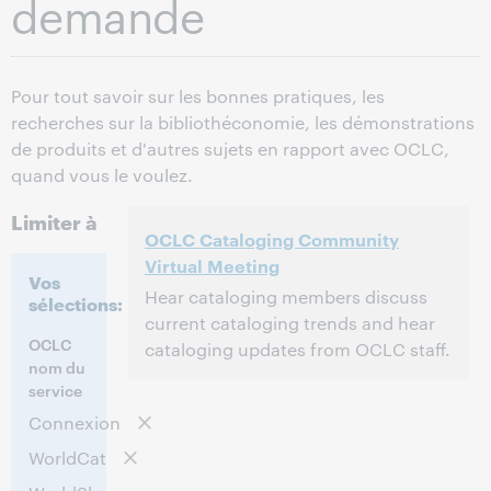
demande
Pour tout savoir sur les bonnes pratiques, les
recherches sur la bibliothéconomie, les démonstrations
de produits et d'autres sujets en rapport avec OCLC,
quand vous le voulez.
Limiter à
OCLC Cataloging Community
Virtual Meeting
Vos
Hear cataloging members discuss
sélections:
current cataloging trends and hear
OCLC
cataloging updates from OCLC staff.
nom du
service
2:00 p.m. – 4:30 p.m. Eastern Daylight
Heure:
Time, North America [UTC -4]
Connexion
WorldCat
Cet événement est terminé.
Afficher les
archives.