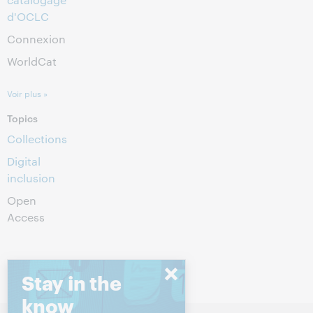
d'OCLC
Connexion
WorldCat
Voir plus »
Topics
Collections
Digital
inclusion
Open
Access
Stay in the
know