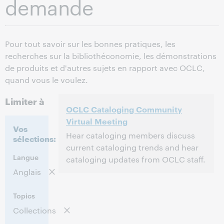
demande
Pour tout savoir sur les bonnes pratiques, les
recherches sur la bibliothéconomie, les démonstrations
de produits et d'autres sujets en rapport avec OCLC,
quand vous le voulez.
Limiter à
OCLC Cataloging Community
Virtual Meeting
Vos
Hear cataloging members discuss
sélections:
current cataloging trends and hear
Langue
cataloging updates from OCLC staff.
Anglais
2:00 p.m. – 4:30 p.m. Eastern Daylight
Heure:
Time, North America [UTC -4]
Topics
Collections
Cet événement est terminé.
Afficher les
archives.