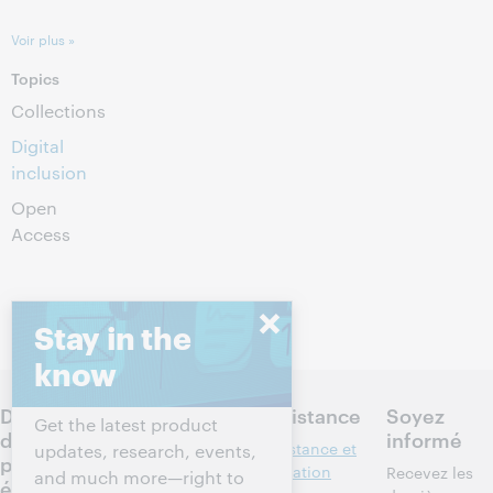
Voir plus »
Topics
Collections
Digital
inclusion
Open
Access
Stay in the
know
Discutez
Produits
Assistance
Soyez
Get the latest product
des
informé
Recherche et
Assistance et
updates, research, events,
prochaines
référence
formation
Recevez les
and much more—right to
étapes