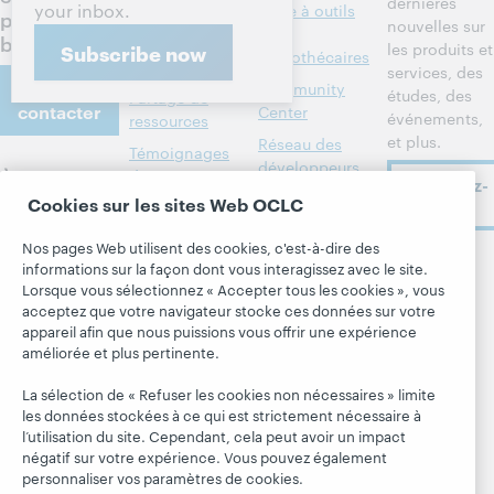
dernières
your inbox.
Gestion des
Boîte à outils
pour votre
nouvelles sur
bibliothèques
des
bibliothèque
les produits et
Subscribe now
bibliothécaires
Métadonnées
services, des
Nous
Community
études, des
Partage de
contacter
Center
événements,
ressources
et plus.
Réseau des
Témoignages
développeurs
À propos
de
Abonnez-
bibliothèques
Formats
Cookies sur les sites Web OCLC
vous
À propos
membres
bibliographiques
d'OCLC
Nos pages Web utilisent des cookies, c'est-à-dire des
Alertes
Tous les produits
Emplois
informations sur la façon dont vous interagissez avec le site.
Suivez
systèmes
et services »
Lorsque vous sélectionnez « Accepter tous les cookies », vous
OCLC
Respect et
acceptez que votre navigateur stocke ces données sur votre
Apprendre
Blogues
appartenance
appareil afin que nous puissions vous offrir une expérience
Research
Blogue Next
améliorée et plus pertinente.
Finances
WebJunction
Hanging
Administration
La sélection de « Refuser les cookies non nécessaires » limite
together
Événements
les données stockées à ce qui est strictement nécessaire à
Adhésion
Blogue
l’utilisation du site. Cependant, cela peut avoir un impact
Webinaires
Gestion des
négatif sur votre expérience. Vous pouvez également
President's
sur demande
normes de
personnaliser vos paramètres de cookies.
Leadership