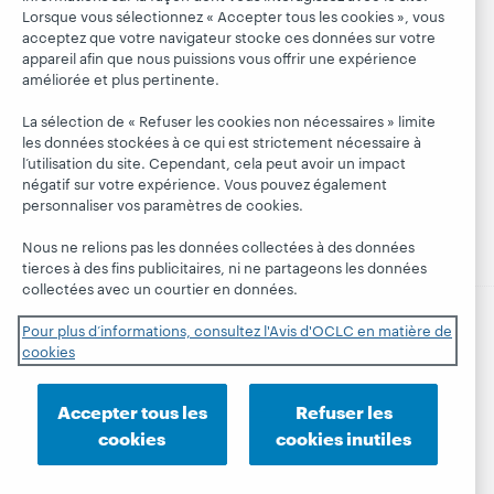
OCLC
Lorsque vous sélectionnez « Accepter tous les cookies », vous
Respect et
Apprendre
Blogues
acceptez que votre navigateur stocke ces données sur votre
appartenance
appareil afin que nous puissions vous offrir une expérience
Research
Blogue Next
Finances
améliorée et plus pertinente.
WebJunction
Hanging
Administration
La sélection de « Refuser les cookies non nécessaires » limite
together
Événements
Adhésion
les données stockées à ce qui est strictement nécessaire à
Blogue
l’utilisation du site. Cependant, cela peut avoir un impact
Webinaires
Gestion des
President's
négatif sur votre expérience. Vous pouvez également
sur demande
normes de
Leadership
personnaliser vos paramètres de cookies.
sécurité
Nous ne relions pas les données collectées à des données
tierces à des fins publicitaires, ni ne partageons les données
collectées avec un courtier en données.
Pour plus d’informations, consultez l'Avis d'OCLC en matière de
© 2026 OCLC
Marques de commerce et/ou de service
cookies
nationales et internationales d’OCLC, Inc. et de ses
affiliés.
Accepter tous les
Refuser les
Déclaration de confidentialité
Avis sur les cookies
cookies
cookies inutiles
Personnaliser les paramètres des cookies
Engagement d'OCLC sur l'accessibilité
Certification ISO 27001