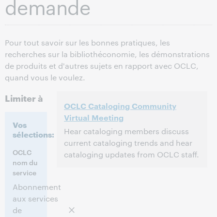
demande
Pour tout savoir sur les bonnes pratiques, les
recherches sur la bibliothéconomie, les démonstrations
de produits et d'autres sujets en rapport avec OCLC,
quand vous le voulez.
Limiter à
OCLC Cataloging Community
Virtual Meeting
Vos
Hear cataloging members discuss
sélections:
current cataloging trends and hear
OCLC
cataloging updates from OCLC staff.
nom du
service
2:00 p.m. – 4:30 p.m. Eastern Daylight
Heure:
Time, North America [UTC -4]
Abonnement
aux services
Cet événement est terminé.
Afficher les
de
archives.