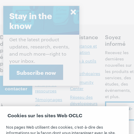
Stay in the
know
Discutez
Produits
Assistance
Soyez
Get the latest product
des
informé
Recherche et
Assistance et
updates, research, events,
prochaines
référence
formation
Recevez les
and much more—right to
étapes
dernières
your inbox.
Gestion des
Boîte à outils
pour votre
nouvelles sur
bibliothèques
des
bibliothèque
les produits et
Subscribe now
bibliothécaires
Métadonnées
services, des
Nous
Community
études, des
Partage de
contacter
Center
événements,
ressources
et plus.
Réseau des
Témoignages
développeurs
À propos
de
Abonnez-
bibliothèques
Formats
vous
Cookies sur les sites Web OCLC
À propos
membres
bibliographiques
d'OCLC
Alertes
Nos pages Web utilisent des cookies, c'est-à-dire des
Tous les produits
Emplois
Suivez
informations sur la façon dont vous interagissez avec le site.
systèmes
et services »