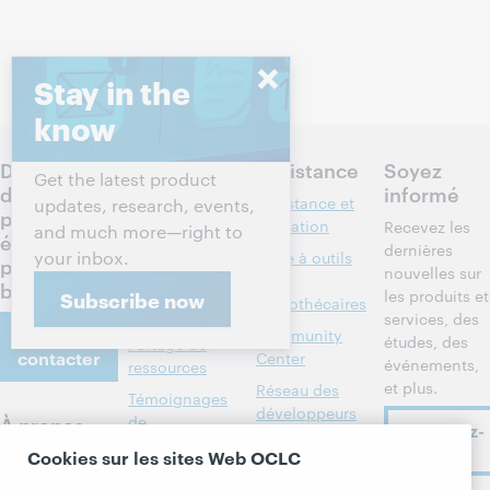
Stay in the
know
Discutez
Produits
Assistance
Soyez
Get the latest product
des
informé
Recherche et
Assistance et
updates, research, events,
prochaines
référence
formation
Recevez les
and much more—right to
étapes
dernières
your inbox.
Gestion des
Boîte à outils
pour votre
nouvelles sur
bibliothèques
des
bibliothèque
les produits et
Subscribe now
bibliothécaires
Métadonnées
services, des
Nous
Community
études, des
Partage de
contacter
Center
événements,
ressources
et plus.
Réseau des
Témoignages
développeurs
À propos
de
Abonnez-
bibliothèques
Formats
vous
Cookies sur les sites Web OCLC
À propos
membres
bibliographiques
d'OCLC