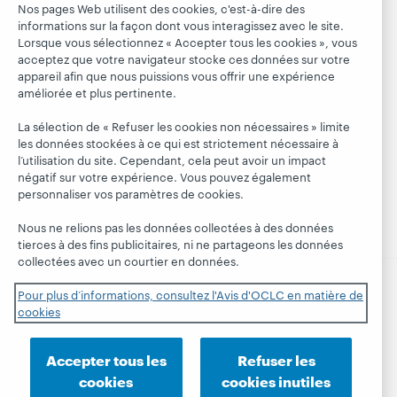
Alertes
Tous les produits
Nos pages Web utilisent des cookies, c'est-à-dire des
Emplois
Suivez
informations sur la façon dont vous interagissez avec le site.
systèmes
et services »
OCLC
Lorsque vous sélectionnez « Accepter tous les cookies », vous
Respect et
Apprendre
Blogues
acceptez que votre navigateur stocke ces données sur votre
appartenance
appareil afin que nous puissions vous offrir une expérience
Research
Blogue Next
Finances
améliorée et plus pertinente.
WebJunction
Hanging
Administration
La sélection de « Refuser les cookies non nécessaires » limite
together
Événements
Adhésion
les données stockées à ce qui est strictement nécessaire à
Blogue
Webinaires
l’utilisation du site. Cependant, cela peut avoir un impact
Gestion des
President's
négatif sur votre expérience. Vous pouvez également
sur demande
normes de
Leadership
personnaliser vos paramètres de cookies.
sécurité
Nous ne relions pas les données collectées à des données
tierces à des fins publicitaires, ni ne partageons les données
collectées avec un courtier en données.
Pour plus d’informations, consultez l'Avis d'OCLC en matière de
© 2026 OCLC
Marques de commerce et/ou de service
cookies
nationales et internationales d’OCLC, Inc. et de ses
affiliés.
Accepter tous les
Refuser les
Déclaration de confidentialité
Avis sur les cookies
cookies
cookies inutiles
Personnaliser les paramètres des cookies