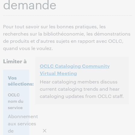
demande
Pour tout savoir sur les bonnes pratiques, les
recherches sur la bibliothéconomie, les démonstrations
de produits et d'autres sujets en rapport avec OCLC,
quand vous le voulez.
Limiter à
OCLC Cataloging Community
Virtual Meeting
Vos
Hear cataloging members discuss
sélections:
current cataloging trends and hear
OCLC
cataloging updates from OCLC staff.
nom du
service
2:00 p.m. – 4:30 p.m. Eastern Daylight
Heure:
Time, North America [UTC -4]
Abonnement
aux services
Cet événement est terminé.
Afficher les
de
archives.