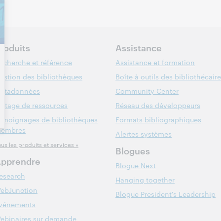
roduits
Assistance
echerche et référence
Assistance et formation
estion des bibliothèques
Boîte à outils des bibliothécair
étadonnées
Community Center
artage de ressources
Réseau des développeurs
émoignages de bibliothèques
Formats bibliographiques
embres
Alertes systèmes
us les produits et services »
Blogues
pprendre
Blogue Next
esearch
Hanging together
ebJunction
Blogue President's Leadership
vénements
ebinaires sur demande