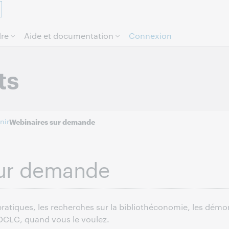
Aller au contenu de la page.
re
Aide et documentation
Connexion
ts
nir
Webinaires sur demande
sur demande
pratiques, les recherches sur la bibliothéconomie, les démo
 OCLC, quand vous le voulez.