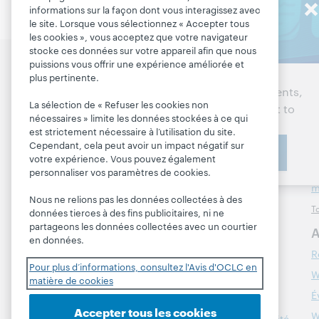
informations sur la façon dont vous interagissez avec
Stay in the
le site. Lorsque vous sélectionnez « Accepter tous
know
les cookies », vous acceptez que votre navigateur
stocke ces données sur votre appareil afin que nous
puissions vous offrir une expérience améliorée et
Discutez des prochaines
P
Get the latest product
plus pertinente.
étapes pour votre
R
updates, research, events,
bibliothèque
La sélection de « Refuser les cookies non
and much more—right to
G
nécessaires » limite les données stockées à ce qui
your inbox.
Nous contacter
M
est strictement nécessaire à l’utilisation du site.
Cependant, cela peut avoir un impact négatif sur
Subscribe now
P
votre expérience. Vous pouvez également
À propos
T
personnaliser vos paramètres de cookies.
m
À propos d'OCLC
Nous ne relions pas les données collectées à des
To
données tierces à des fins publicitaires, ni ne
Emplois
partageons les données collectées avec un courtier
A
Respect et appartenance
en données.
R
Finances
Pour plus d’informations, consultez l'Avis d'OCLC en
W
Administration
matière de cookies
É
Adhésion
Accepter tous les cookies
W
Gestion des normes de sécurité