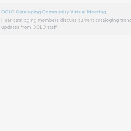
OCLC Cataloging Community Virtual Meeting
Hear cataloging members discuss current cataloging tren
updates from OCLC staff.
2:00 p.m. – 4:30 p.m. Eastern Daylight Time, North America [UTC -4]
Heure:
Cet événement est terminé.
Afficher les archives.