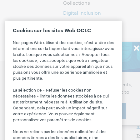
Collections
Digital inclusion
Open Access
Cookies sur les sites Web OCLC
Nos pages Web utilisent des cookies, c'est-à-dire des
informations sur la façon dont vous interagissez avec
Stay in the
le site. Lorsque vous sélectionnez « Accepter tous
know
les cookies », vous acceptez que votre navigateur
stocke ces données sur votre appareil afin que nous
puissions vous offrir une expérience améliorée et
Discutez des prochaines
P
Get the latest product
plus pertinente.
étapes pour votre
R
updates, research, events,
bibliothèque
La sélection de « Refuser les cookies non
and much more—right to
G
nécessaires » limite les données stockées à ce qui
your inbox.
Nous contacter
M
est strictement nécessaire à l’utilisation du site.
Cependant, cela peut avoir un impact négatif sur
Subscribe now
P
votre expérience. Vous pouvez également
À propos
T
personnaliser vos paramètres de cookies.
m
À propos d'OCLC
Nous ne relions pas les données collectées à des
To
données tierces à des fins publicitaires, ni ne
Emplois