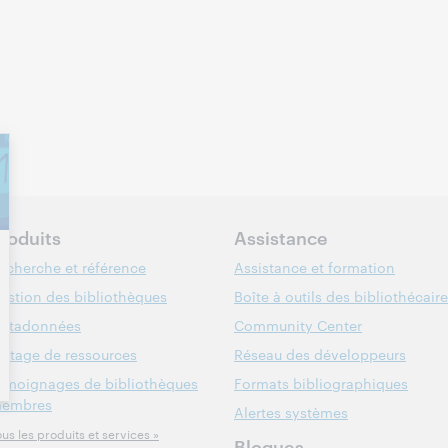
roduits
Assistance
echerche et référence
Assistance et formation
estion des bibliothèques
Boîte à outils des bibliothécair
étadonnées
Community Center
artage de ressources
Réseau des développeurs
émoignages de bibliothèques
Formats bibliographiques
embres
Alertes systèmes
us les produits et services »
Blogues