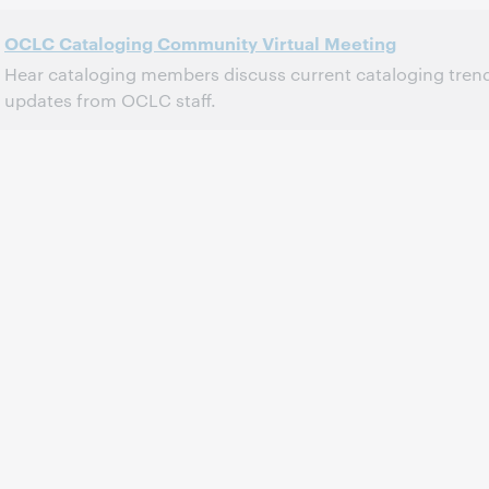
OCLC Cataloging Community Virtual Meeting
Hear cataloging members discuss current cataloging tren
updates from OCLC staff.
2:00 p.m. – 4:30 p.m. Eastern Daylight Time, North America [UTC -4]
Heure:
Cet événement est terminé.
Afficher les archives.