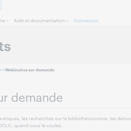
Aller au contenu de la page.
re
Aide et documentation
Connexion
ts
nir
Webinaires sur demande
sur demande
pratiques, les recherches sur la bibliothéconomie, les démo
 OCLC, quand vous le voulez.