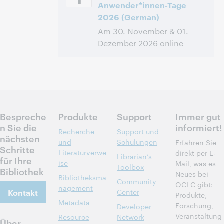
Anwender*innen-Tage
2026 (German)
Am 30. November & 01.
Dezember 2026 online
09:30 – 15:30 Central European
Uhrzeit:
Time [UTC +1]
Bespreche
Produkte
Support
Immer gut
n Sie die
informiert!
Recherche
Support und
nächsten
und
Schulungen
Erfahren Sie
Schritte
Literaturverwe
direkt per E-
Librarian’s
für Ihre
ise
Mail, was es
Toolbox
Bibliothek
Neues bei
Bibliotheksma
Community
OCLC gibt:
nagement
Kontakt
Center
Produkte,
Metadata
Forschung,
Developer
Veranstaltung
Resource
Network
Über