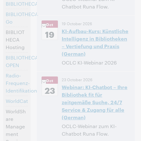
BIBLIOTHECA
Chatbot Runa Flow.
BIBLIOTHECA
14:00 – 14:40 Central European
Uhrzeit:
Go
19 October 2026
Oct
[Summer] Time [UTC +2]
KI-Aufbau-Kurs: Künstliche
19
BIBLIOT
Intelligenz in Bibliotheken
Anmelden
HECA
– Vertiefung und Praxis
Hosting
(German)
BIBLIOTHECA
OCLC KI-Webinar 2026
OPEN
Radio-
14:00 – 16:00 Central European
Uhrzeit:
23 October 2026
Oct
[Summer] Time [UTC +2]
Frequenz-
Webinar: KI-Chatbot – Ihre
23
Identifikation
Bibliothek fit für
Anmelden
WorldCat
zeitgemäße Suche, 24/7
Service & Zugang für alle
WorldSh
(German)
are
OCLC-Webinar zum KI-
Manage
Chatbot Runa Flow.
ment