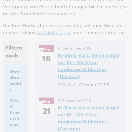
Verfügung: von Produktvorführungen bis hin zu Fragen
bei der Produktimplementierung.
Um Ihre Workstation vorzubereiten, schauen Sie sich
unsere Lektion
Nützliche Tipps
zum Thema Internet an.
Filtern
16 September 2026
Sep
nach
KI-Basic-Kurs: Keine Angst
16
vor KI – Mit KI zur
modernen Bibliothek
Ihre
(German)
Aus
wahl
OCLC KI-Webinar 2026
:
10:00 – 12:00 Central European
Uhrzeit:
OCL
21 September 2026
Sep
[Summer] Time [UTC +2]
C
KI-Basic-Kurs: Keine Angst
21
Prod
vor KI – Mit KI zur
Anmelden
uktn
modernen Bibliothek
ame
(German)