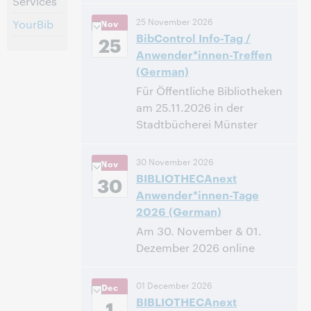
Services
14:00 – 14:40 Central European
Uhrzeit:
25 November 2026
YourBib
Nov
[Summer] Time [UTC +2]
BibControl Info-Tag /
25
Anwender*innen-Treffen
Anmelden
(German)
Für Öffentliche Bibliotheken
am 25.11.2026 in der
Stadtbücherei Münster
09:30 – 16:30 Central
Uhrzeit:
30 November 2026
Nov
European Time [UTC +1]
BIBLIOTHECAnext
30
Anwender*innen-Tage
Anmelden
2026 (German)
Am 30. November & 01.
Dezember 2026 online
09:30 – 15:30 Central European
Uhrzeit:
01 December 2026
Dec
Time [UTC +1]
BIBLIOTHECAnext
1