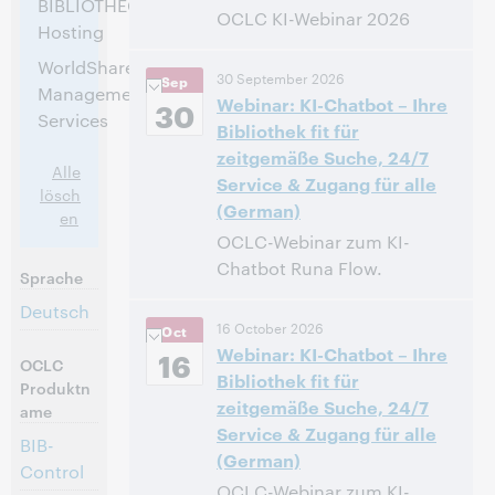
BIBLIOTHECA
OCLC KI-Webinar 2026
Hosting
14:00 – 16:00 Central European
Uhrzeit:
WorldShare
30 September 2026
Sep
[Summer] Time [UTC +2]
Management
Webinar: KI-Chatbot – Ihre
30
Services
Bibliothek fit für
Anmelden
zeitgemäße Suche, 24/7
Alle
Service & Zugang für alle
lösch
(German)
en
OCLC-Webinar zum KI-
Chatbot Runa Flow.
Sprache
Deutsch
14:00 – 14:40 Central European
Uhrzeit:
16 October 2026
Oct
[Summer] Time [UTC +2]
Webinar: KI-Chatbot – Ihre
16
OCLC
Bibliothek fit für
Anmelden
Produktn
zeitgemäße Suche, 24/7
ame
Service & Zugang für alle
BIB-
(German)
Control
OCLC-Webinar zum KI-