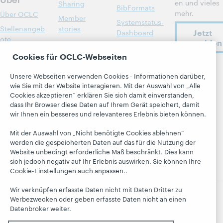
en und vieles
Sharing
BibFormats
mehr.
Über OCLC
Member
Systemstatus-
Stellenangeb
stories
Jetzt
Dashboard
ote
anmelden
Alle Produkte
Blogs
Respekt und
und Services »
Cookies für OCLC-Webseiten
Zugehörigkeit
Next Blog
Lernen
OCLC
Unsere Webseiten verwenden Cookies - Informationen darüber,
Finanzen
Blog
folgen
Research
wie Sie mit der Website interagieren. Mit der Auswahl von „Alle
„Hanging
Führung
Cookies akzeptieren“ erklären Sie sich damit einverstanden,
WebJunction
Together“
dass Ihr Browser diese Daten auf Ihrem Gerät speichert, damit
Mitgliedschaft
wir Ihnen ein besseres und relevanteres Erlebnis bieten können.
Veranstaltung
President's
Trust Center
en
Leadership
Mit der Auswahl von „Nicht benötigte Cookies ablehnen“
blog
On-Demand-
werden die gespeicherten Daten auf das für die Nutzung der
Webinare
Website unbedingt erforderliche Maß beschränkt. Dies kann
sich jedoch negativ auf Ihr Erlebnis auswirken. Sie können Ihre
Cookie-Einstellungen auch anpassen..
Wir verknüpfen erfasste Daten nicht mit Daten Dritter zu
Werbezwecken oder geben erfasste Daten nicht an einen
© 2026 OCLC
Nationale und internationale
Datenbroker weiter.
Handelsmarken und / oder Dienstleistungsmarken von