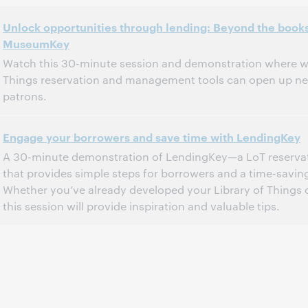
Unlock opportunities through lending: Beyond the book
MuseumKey
Watch this 30-minute session and demonstration where w
Things reservation and management tools can open up new
patrons.
2:00 nachm. – 2:30 nachm. Eastern Daylight Time, North America [U
Uhrzeit:
Engage your borrowers and save time with LendingKey
A 30-minute demonstration of LendingKey—a LoT reserva
Diese Veranstaltung hat bereits stattgefunden..
Archiv anzeigen.
that provides simple steps for borrowers and a time-saving 
Whether you’ve already developed your Library of Things or
this session will provide inspiration and valuable tips.
2:00 nachm. – 2:30 nachm. Eastern Daylight Time, North America [U
Uhrzeit:
Diese Veranstaltung hat bereits stattgefunden..
Archiv anzeigen.