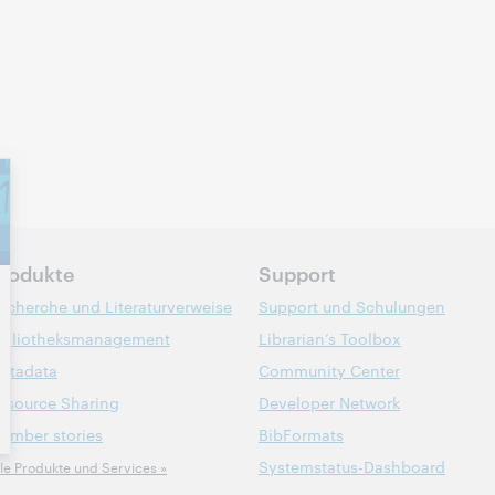
rodukte
Support
echerche und Literaturverweise
Support und Schulungen
ibliotheksmanagement
Librarian’s Toolbox
etadata
Community Center
esource Sharing
Developer Network
ember stories
BibFormats
Systemstatus-Dashboard
lle Produkte und Services »