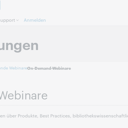
Direkt zum Seiteninhalt.
upport
Anmelden
tungen
nde Webinare
On-Demand-Webinare
Webinare
ben über Produkte, Best Practices, bibliothekswissenschaft