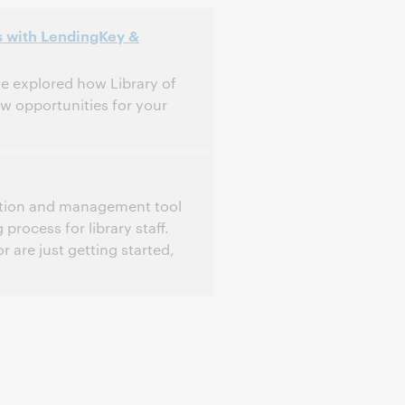
s with LendingKey &
e explored how Library of
 opportunities for your
TC -4]
tion and management tool
process for library staff.
 are just getting started,
TC -4]