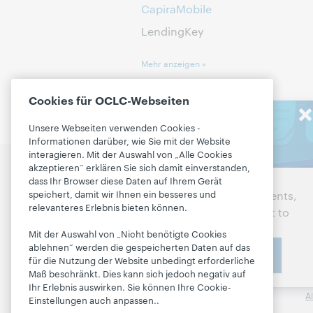
CapiraMobile
LendingKey
Mehr anzeigen »
Cookies für OCLC-Webseiten
Stay in the
Unsere Webseiten verwenden Cookies -
know
Informationen darüber, wie Sie mit der Website
interagieren. Mit der Auswahl von „Alle Cookies
akzeptieren“ erklären Sie sich damit einverstanden,
Besprechen Sie die
P
Get the latest product
dass Ihr Browser diese Daten auf Ihrem Gerät
nächsten Schritte für Ihre
R
speichert, damit wir Ihnen ein besseres und
updates, research, events,
Bibliothek
relevanteres Erlebnis bieten können.
and much more—right to
B
your inbox.
Kontakt
M
Mit der Auswahl von „Nicht benötigte Cookies
ablehnen“ werden die gespeicherten Daten auf das
Subscribe now
R
für die Nutzung der Website unbedingt erforderliche
Über
Maß beschränkt. Dies kann sich jedoch negativ auf
M
Ihr Erlebnis auswirken. Sie können Ihre Cookie-
A
Über OCLC
Einstellungen auch anpassen..