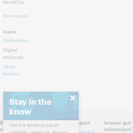
WorldCat
Mehr anzeigen
»
Topics
Collections
Digital
inclusion
Open
Access
Stay in the
know
Bespreche
Produkte
Support
Immer gut
Get the latest product
n Sie die
informiert!
Recherche
Support und
updates, research, events,