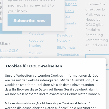
nächsten
und
Schulungen
Erfahren Sie
and much more—right to
Schritte
Literaturverwe
direkt per E-
your inbox.
Librarian’s
für Ihre
ise
Mail, was es
Toolbox
Bibliothek
Neues bei
Subscribe now
Bibliotheksma
Community
OCLC gibt:
nagement
Kontakt
Center
Produkte,
Metadata
Forschung,
Developer
Veranstaltung
Resource
Network
Über
en und vieles
Sharing
BibFormats
mehr.
Über OCLC
Member
Systemstatus-
Stellenangeb
stories
Jetzt
Dashboard
ote
anmelden
Alle Produkte
Cookies für OCLC-Webseiten
Blogs
Respekt und
und Services »
Zugehörigkeit
Next Blog
Unsere Webseiten verwenden Cookies - Informationen darüber,
Lernen
OCLC
wie Sie mit der Website interagieren. Mit der Auswahl von „Alle
Finanzen
Blog
folgen
Cookies akzeptieren“ erklären Sie sich damit einverstanden,
Research
„Hanging
Führung
dass Ihr Browser diese Daten auf Ihrem Gerät speichert, damit
WebJunction
Together“
wir Ihnen ein besseres und relevanteres Erlebnis bieten können.
Mitgliedschaft
Veranstaltung
President's
Trust Center
Mit der Auswahl von „Nicht benötigte Cookies ablehnen“
en
Leadership
werden die gespeicherten Daten auf das für die Nutzung der