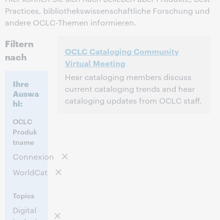
Practices, bibliothekswissenschaftliche Forschung und
andere OCLC-Themen informieren.
Filtern
OCLC Cataloging Community
nach
Virtual Meeting
Hear cataloging members discuss
Ihre
current cataloging trends and hear
Auswa
cataloging updates from OCLC staff.
hl:
2:00 nachm. – 4:30 nachm. Eastern
Uhrzeit:
OCLC
Daylight Time, North America [UTC -4]
Produk
tname
Diese Veranstaltung hat bereits
Connexion
stattgefunden..
Archiv anzeigen.
WorldCat
Topics
Digital