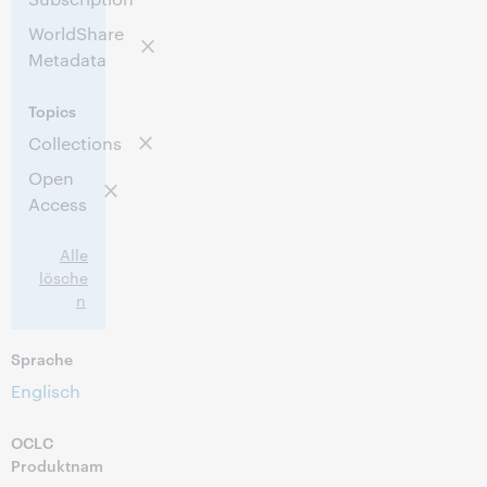
WorldShare
Metadata
Topics
Collections
Open
Access
Alle
lösche
n
Sprache
Englisch
OCLC
Produktnam