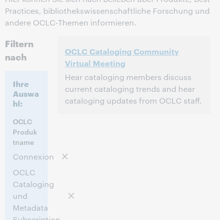
Practices, bibliothekswissenschaftliche Forschung und
andere OCLC-Themen informieren.
Filtern
OCLC Cataloging Community
nach
Virtual Meeting
Hear cataloging members discuss
Ihre
current cataloging trends and hear
Auswa
cataloging updates from OCLC staff.
hl:
2:00 nachm. – 4:30 nachm. Eastern
Uhrzeit:
OCLC
Daylight Time, North America [UTC -4]
Produk
tname
Diese Veranstaltung hat bereits
Connexion
stattgefunden..
Archiv anzeigen.
OCLC
Cataloging
und
Metadata
Subscription