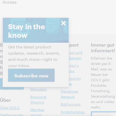
Access
Stay in the
know
Bespreche
Produkte
Support
Immer gut
Get the latest product
n Sie die
informiert!
Recherche
Support und
updates, research, events,
nächsten
und
Schulungen
Erfahren Sie
and much more—right to
Schritte
Literaturverwe
direkt per E-
your inbox.
Librarian’s
für Ihre
ise
Mail, was es
Toolbox
Bibliothek
Neues bei
Subscribe now
Bibliotheksma
Community
OCLC gibt:
nagement
Kontakt
Center
Produkte,
Metadata
Forschung,
Developer
Veranstaltung
Resource
Network
Über
en und vieles
Sharing
BibFormats
mehr.
Über OCLC
Member
Systemstatus-
Stellenangeb
stories