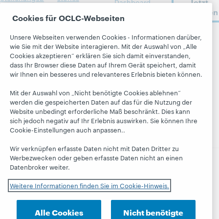
Jetzt
Dashboard
ote
anmelden
Alle Produkte
Cookies für OCLC-Webseiten
Blogs
Respekt und
und Services »
Zugehörigkeit
Next Blog
Unsere Webseiten verwenden Cookies - Informationen darüber,
Lernen
OCLC
wie Sie mit der Website interagieren. Mit der Auswahl von „Alle
Finanzen
Blog
folgen
Research
Cookies akzeptieren“ erklären Sie sich damit einverstanden,
„Hanging
Führung
dass Ihr Browser diese Daten auf Ihrem Gerät speichert, damit
WebJunction
Together“
wir Ihnen ein besseres und relevanteres Erlebnis bieten können.
Mitgliedschaft
Veranstaltung
President's
Trust Center
en
Leadership
Mit der Auswahl von „Nicht benötigte Cookies ablehnen“
werden die gespeicherten Daten auf das für die Nutzung der
blog
On-Demand-
Website unbedingt erforderliche Maß beschränkt. Dies kann
Webinare
sich jedoch negativ auf Ihr Erlebnis auswirken. Sie können Ihre
Cookie-Einstellungen auch anpassen..
Wir verknüpfen erfasste Daten nicht mit Daten Dritter zu
Werbezwecken oder geben erfasste Daten nicht an einen
Datenbroker weiter.
© 2026 OCLC
Nationale und internationale
Handelsmarken und / oder Dienstleistungsmarken von
Weitere Informationen finden Sie im Cookie-Hinweis.
OCLC, Inc. und ihrer Tochtergesellschaften
Datenschutzerklärung
Cookie-Hinweis
Alle Cookies
Nicht benötigte
Cookie-Einstellungen anpassen