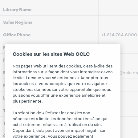
Library Name
Sales Regions
Office Phone
+1-614-764-6000
Mobile Phone
Cookies sur les sites Web OCLC
Fax
Nos pages Web utilisent des cookies, c'est-à-dire des
informations sur la façon dont vous interagissez avec
Email Address
bordasd@oclc.or
le site. Lorsque vous sélectionnez « Accepter tous
les cookies », vous acceptez que votre navigateur
Mailing Address
stocke ces données sur votre appareil afin que nous
puissions vous offrir une expérience améliorée et
Location
plus pertinente.
Toll Phone
La sélection de « Refuser les cookies non
nécessaires » limite les données stockées à ce qui
Toll Restrictions
est strictement nécessaire à l’utilisation du site.
Cependant, cela peut avoir un impact négatif sur
Committee Name, Committee Title
votre expérience. Vous pouvez également